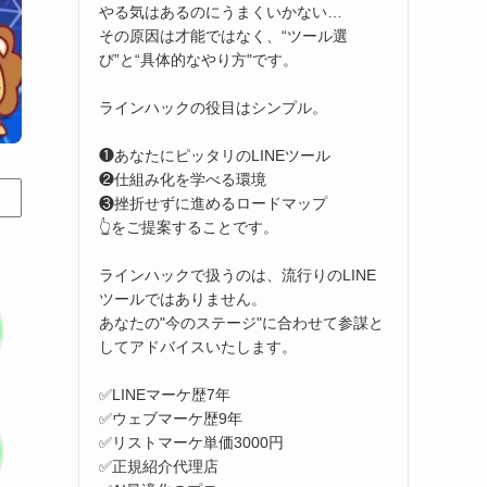
やる気はあるのにうまくいかない…
その原因は才能ではなく、“ツール選
び”と“具体的なやり方"です。
ラインハックの役目はシンプル。
❶あなたにピッタリのLINEツール
❷仕組み化を学べる環境
❸挫折せずに進めるロードマップ
👆をご提案することです。
ラインハックで扱うのは、流行りのLINE
ツールではありません。
あなたの"今のステージ"に合わせて参謀と
してアドバイスいたします。
✅LINEマーケ歴7年
✅ウェブマーケ歴9年
✅リストマーケ単価3000円
✅正規紹介代理店