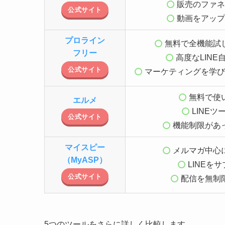
販売のファネ
公式サイト
動画をアップ
プロライン
無料で全機能試
フリー
高度なLINE
公式サイト
マーケティングを学び
無料で使
エルメ
LINEツ
公式サイト
機能制限があ
マイスピー
メルマガ中心
（MyASP）
LINEを
公式サイト
配信を無制
5つのツールをさらに詳しく比較します。