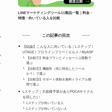
LINEマーケティングツール11製品一覧｜料金・
特徴・向いている人を比較
この記事の目次
い
【結論】こんな人に向いている｜Lステップ /
UTAGE / プロラインフリー / エルメ / MyASP
い
【比較①】料金プランとメッセージ上限数で
したい
選ぶ
【比較②】機能性（何に特化したツール
か？）で選ぶ
【比較③】サポート体制＆無料トライアル期
間で選ぶ
人
Lステップ｜大規模予算がありPDCAサイクル
を回したい
Lステップが向いている人
Lステップが向いていない人