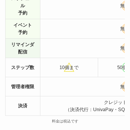
ル
無制
予約
イベント
無制
予約
リマインダ
無制
配信
ステップ数
10個まで
50個
管理者権限
無制
クレジット
決済
（決済代行：UnivaPay・SQUA
料金は税込です