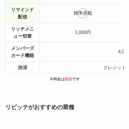
リマインド
標準搭載
配信
リッチメニ
1,000円
ュー切替
メンバーズ
4,00
カード機能
決済
クレジット
※料金は
税別
です
リピッテがおすすめの業種