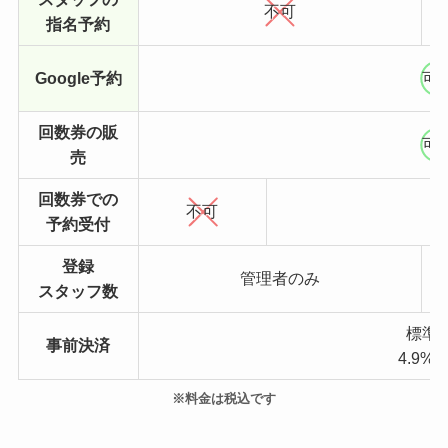
不可
指名予約
Google予約
可
回数券の販
可
売
回数券での
不可
予約受付
登録
管理者のみ
スタッフ数
標準
事前決済
4.9%+
※料金は税込です