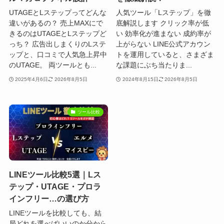
UTAGEとLステップってどんな
人気ツール「Lステップ」を徹
違いがあるの？ 売上MAXにで
底解説します クリック率が低
きるのはUTAGEとLステップど
い 効率化が進まない 成約率が
っち？ 広告出しまくりのLステ
上がらない LINE公式アカウン
ップと、口コミで人気急上昇中
トを運用していると、さまざま
のUTAGE。 両ツールとも...
な課題にぶち当たりま...
2025年4月6日
2026年8月5日
2024年8月15日
2026年8月5日
ツール比較
LINEツール比較5選｜Lス
テップ・UTAGE・プロラ
インフリー…の選び方
LINEツールを比較しても、結
局どれを選べばいいのか分から