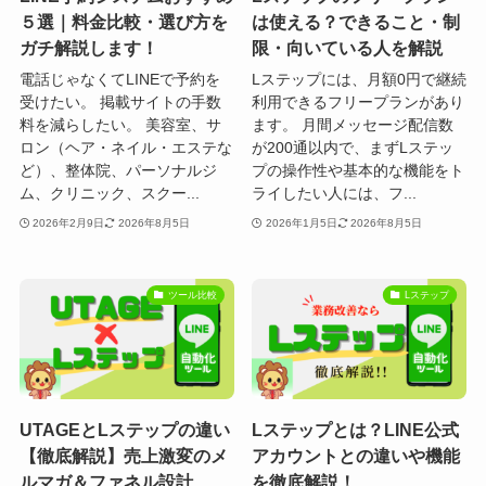
５選｜料金比較・選び方を
は使える？できること・制
ガチ解説します！
限・向いている人を解説
電話じゃなくてLINEで予約を
Lステップには、月額0円で継続
受けたい。 掲載サイトの手数
利用できるフリープランがあり
料を減らしたい。 美容室、サ
ます。 月間メッセージ配信数
ロン（ヘア・ネイル・エステな
が200通以内で、まずLステッ
ど）、整体院、パーソナルジ
プの操作性や基本的な機能をト
ム、クリニック、スクー...
ライしたい人には、フ...
2026年2月9日
2026年8月5日
2026年1月5日
2026年8月5日
ツール比較
Lステップ
UTAGEとLステップの違い
Lステップとは？LINE公式
【徹底解説】売上激変のメ
アカウントとの違いや機能
ルマガ＆ファネル設計
を徹底解説！