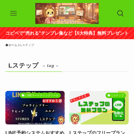
コピペで"売れる"テンプレ集など【5大特典】無料プレゼント
ホーム
Lステップ
Lステップ
– tag –
LINEマーケティングツール
Lステップ
LINE予約システムおすすめ
Lステップのフリープラン