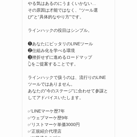
やる気はあるのにうまくいかない…
その原因は才能ではなく、“ツール選
び”と“具体的なやり方"です。
ラインハックの役目はシンプル。
❶あなたにピッタリのLINEツール
❷仕組み化を学べる環境
❸挫折せずに進めるロードマップ
👆をご提案することです。
ラインハックで扱うのは、流行りのLINE
ツールではありません。
あなたの"今のステージ"に合わせて参謀と
してアドバイスいたします。
✅LINEマーケ歴7年
✅ウェブマーケ歴9年
✅リストマーケ単価3000円
✅正規紹介代理店