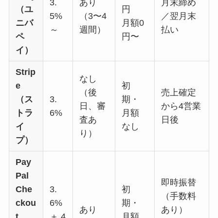
3.
あり
月末締め
（ユ
円
5%
（3〜4
／翌月末
ニバ
月額0
～
週間）
払い
ペ
円〜
イ）
Strip
なし
e
初
（後
売上確定
（ス
3.
期・
日、審
から4営業
トラ
6%
月額
査あ
日後
イ
なし
り）
プ）
Pay
Pal
即時振替
Che
3.
初
（手数料
ckou
6%
期・
あり
あり）
t
＋ 4
月額