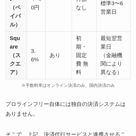
標準3〜6
（ペ
0円
なし
営業日
イパ
ル）
Squ
初
最短翌営
are
期・
業日
3.
（ス
あり
固定
（金融機
6%
クエ
費 無
関により
ア）
料
異なる）
※手数料率はオンライン決済のみ、国内決済のみ
プロラインフリー自体には独自の決済システムは
ありません。
そこで、上記、決済代行サービスと連携させるこ