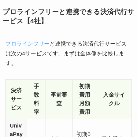
プロラインフリーと連携できる決済代行サ
ービス【4社】
プロラインフリー
と連携できる決済代行サービス
は次の4サービスです。まずは全体像を比較しま
す。
手
初期
決済
数
事前審
費用
入金サイ
サー
料
査
月額
クル
ビス
率
費用
Univ
aPay
初期0