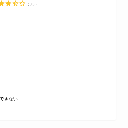
( 3.5 )
い
できない