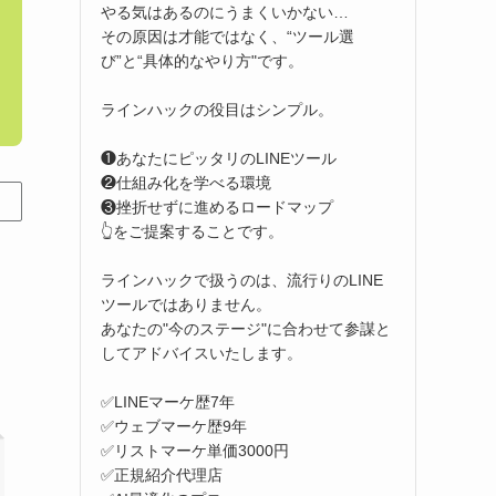
やる気はあるのにうまくいかない…
その原因は才能ではなく、“ツール選
び”と“具体的なやり方"です。
ラインハックの役目はシンプル。
❶あなたにピッタリのLINEツール
❷仕組み化を学べる環境
❸挫折せずに進めるロードマップ
👆をご提案することです。
ラインハックで扱うのは、流行りのLINE
ツールではありません。
あなたの"今のステージ"に合わせて参謀と
してアドバイスいたします。
✅LINEマーケ歴7年
✅ウェブマーケ歴9年
✅リストマーケ単価3000円
✅正規紹介代理店